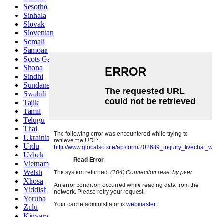
Sesotho
Sinhala
Slovak
Slovenian
Somali
Samoan
Scots Gaelic
Shona
Sindhi
Sundanese
Swahili
Tajik
Tamil
Telugu
Thai
Ukrainian
Urdu
Uzbek
Vietnamese
Welsh
Xhosa
Yiddish
Yoruba
Zulu
Kinyarwanda