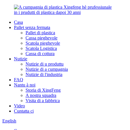
Casa
Pallet senza fermata
Pallet di plastica
Cassa pieghevole
Scatola pieghevole
Scatola Logistica
Cassa di cottura
Nutizie
Nutizie di u produttu
Nutizie di a cumpagnia
Nutizie di l'industria
FAQ
Nantu à noi
Storia di XingFeng
A nostra squadra
Visita di a fabbrica
Video
Cuntatta ci
English