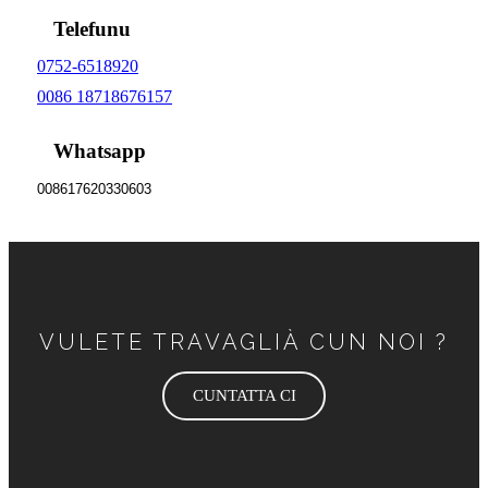
Telefunu
0752-6518920
0086 18718676157
Whatsapp
008617620330603
VULETE TRAVAGLIÀ CUN NOI ?
CUNTATTA CI