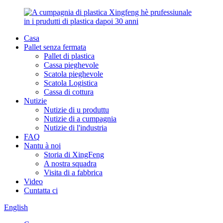
Casa
Pallet senza fermata
Pallet di plastica
Cassa pieghevole
Scatola pieghevole
Scatola Logistica
Cassa di cottura
Nutizie
Nutizie di u produttu
Nutizie di a cumpagnia
Nutizie di l'industria
FAQ
Nantu à noi
Storia di XingFeng
A nostra squadra
Visita di a fabbrica
Video
Cuntatta ci
English