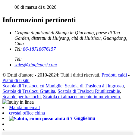
06 di marzu di u 2026
Infurmazioni pertinenti
Gruppu di paisani di Shunju in Qiuchang, paese di Tea
Garden, distrettu di Huiyang, cità di Huizhou, Guangdong,
Cina
Tel:
86-18718676157
Tel:
sales@xingfengsj.com
© Dritti d'autore - 2010-2024: Tutti i diritti riservati.
Prodotti caldi
-
Pianu di u situ
Scatola di Traslocu cù Maniglie
,
Scatola di Traslocu à l'Ingrossu
,
Scatola di Traslocu Gratuita
,
Scatola di Traslocu Riutilizzabile
,
Scatole per traslochi
,
Scatola di almacenamentu in muvimentu
,
Mandà un email
crystal.office.china
Guglielmu
x