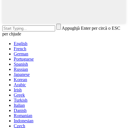
Appughjà Enter per circà o ESC
per chjude
English
French
German
Portuguese
Spanish
Russian
Japanese
Korean
Arabic
Irish
Greek
Turkish
Italian
Danish
Romanian
Indonesian
Czech